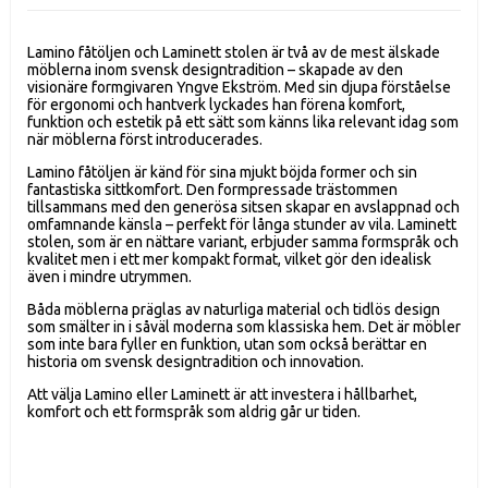
Lamino fåtöljen och Laminett stolen är två av de mest älskade
möblerna inom svensk designtradition – skapade av den
visionäre formgivaren Yngve Ekström. Med sin djupa förståelse
för ergonomi och hantverk lyckades han förena komfort,
funktion och estetik på ett sätt som känns lika relevant idag som
när möblerna först introducerades.
Lamino fåtöljen är känd för sina mjukt böjda former och sin
fantastiska sittkomfort. Den formpressade trästommen
tillsammans med den generösa sitsen skapar en avslappnad och
omfamnande känsla – perfekt för långa stunder av vila. Laminett
stolen, som är en nättare variant, erbjuder samma formspråk och
kvalitet men i ett mer kompakt format, vilket gör den idealisk
även i mindre utrymmen.
Båda möblerna präglas av naturliga material och tidlös design
som smälter in i såväl moderna som klassiska hem. Det är möbler
som inte bara fyller en funktion, utan som också berättar en
historia om svensk designtradition och innovation.
Att välja Lamino eller Laminett är att investera i hållbarhet,
komfort och ett formspråk som aldrig går ur tiden.