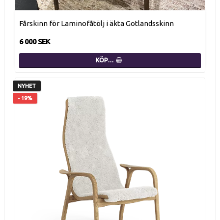
Fårskinn för Laminofåtölj i äkta Gotlandsskinn
6 000 SEK
KÖP…
NYHET
- 19%