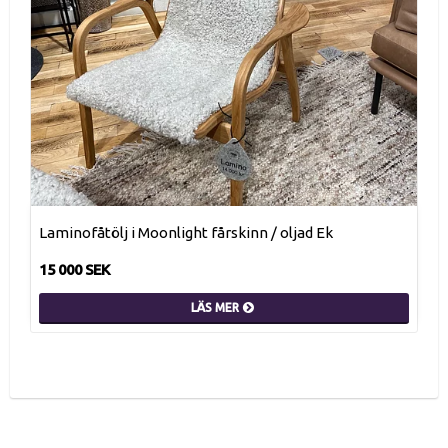
Laminofåtölj i Moonlight fårskinn / oljad Ek
15 000 SEK
LÄS MER