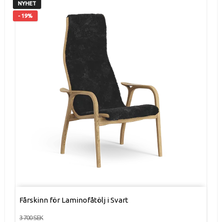
NYHET
- 19%
Fårskinn för Laminofåtölj i Svart
3 700 SEK