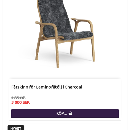
Fårskinn för Laminofåtölj i Charcoal
3 700 SEK
3 000 SEK
KÖP…
NYHET