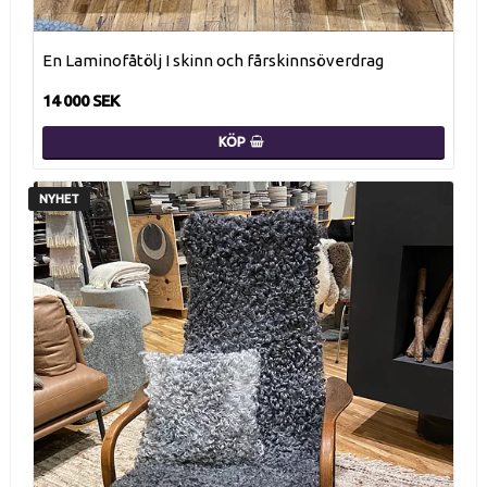
En Laminofåtölj I skinn och fårskinnsöverdrag
14 000 SEK
KÖP
NYHET