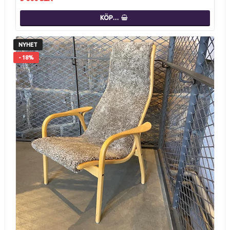
KÖP…
NYHET
- 18%