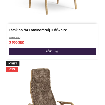
Fårskinn för Laminofåtölj i Offwhite
3 700 SEK
3 000 SEK
KÖP…
NYHET
- 21%