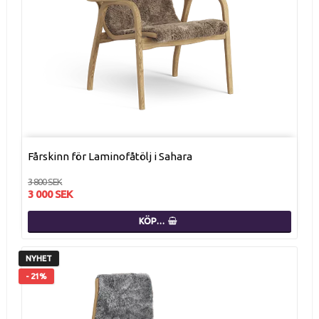
Fårskinn för Laminofåtölj i Sahara
3 800 SEK
3 000 SEK
KÖP…
NYHET
- 21%