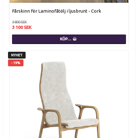
Fårskinn för Laminofåtölj i ljusbrunt - Cork
3 800 SEK
3 100 SEK
KÖP…
NYHET
- 19%