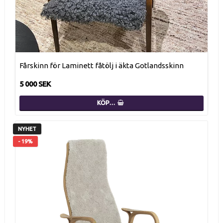
Fårskinn för Laminett fåtölj i äkta Gotlandsskinn
5 000 SEK
KÖP…
NYHET
- 19%