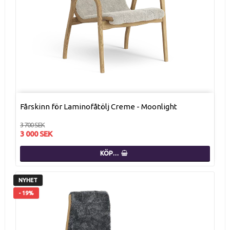
Fårskinn för Laminofåtölj Creme - Moonlight
3 700 SEK
3 000 SEK
KÖP…
NYHET
- 19%