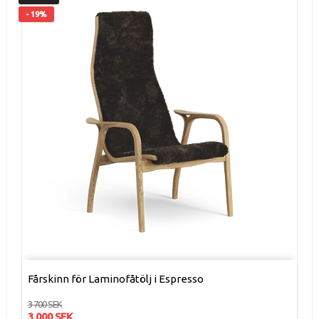
- 19%
Fårskinn för Laminofåtölj i Espresso
3 700 SEK
3 000 SEK