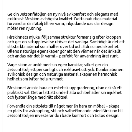
Ge din Jetsonfåtöljen en ny nivå av komfort och elegans med
exklusivt fårskinn av högsta kvalitet. Detta naturliga material
förvandlar din fåtölj till en varm, inbjudande oas där design
möter ren njutning.
Fårskinnets mjuka, följsamma struktur formar sig efter kroppen
och ger en sittupplevelse utöver det vanliga. Samtidigt är det ett
slitstarkt material som håller över tid och åldras med skönhet.
Ullens naturliga egenskaper gör att den värmer när det är kallt
och andas när det är varmt – perfekt för användning året runt.
Varje skinn är unikt med sin egen karaktär, vilket ger din
Jetsonfåtölj ett personligt och exklusivt uttryck. Kombinationen
av ikonisk design och naturliga material skapar en harmonisk
helhet som lyfter hela rummet.
Fårskinnet är inte bara en estetisk uppgradering, utan också ett
praktiskt val. Det är lätt att underhålla och behåller sin mjukhet
och lyster länge med rätt skötsel.
Förvandla din sittplats till något mer än bara en möbel – skapa
en plats för avkoppling, stil och välbefinnande. Med fårskinn till
Jetsonfåtöljen investerar du i både komfort och tidlös design.