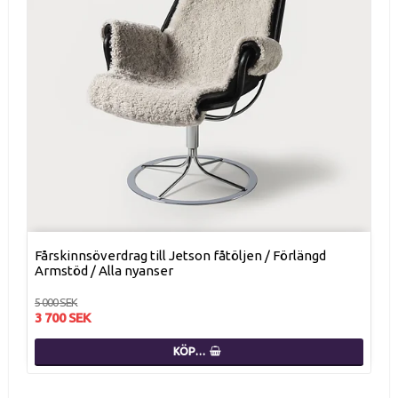
Fårskinnsöverdrag till Jetson fåtöljen / Förlängd
Armstöd / Alla nyanser
5 000 SEK
3 700 SEK
KÖP…