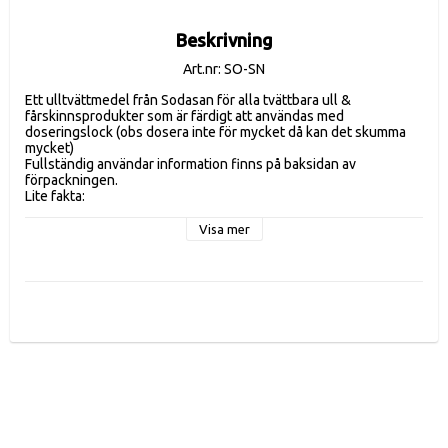
Beskrivning
Art.nr: SO-SN
Ett ulltvättmedel från Sodasan för alla tvättbara ull & 
fårskinnsprodukter som är färdigt att användas med 
doseringslock (obs dosera inte för mycket då kan det skumma 
mycket)
Fullständig användar information finns på baksidan av 
förpackningen.
Lite fakta:
• Passar bra till ömtåliga textilier som ull, siden, kaschmir & dun
• Innehåller inga blekmedel, optiska vitmedel eller enzymer.
Visa mer
• Fräsch doft av magnolia
• 100% Växtbaserat innehåll
• Veganskt
• Certifierad genom NCP (Nature Care Product) 
Innehåller hela 750 ml.