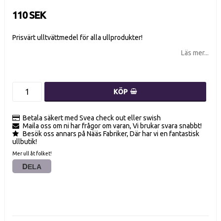
110 SEK
Prisvärt ulltvättmedel för alla ullprodukter!
Läs mer...
KÖP
Betala säkert med Svea check out eller swish
Maila oss om ni har frågor om varan, Vi brukar svara snabbt!
Besök oss annars på Nääs Fabriker, Där har vi en fantastisk
ullbutik!
Mer ull åt folket!
DELA