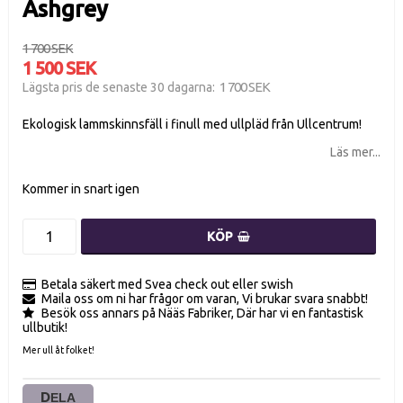
Ashgrey
1 700 SEK
1 500 SEK
1 700 SEK
Lägsta pris de senaste 30 dagarna
Ekologisk lammskinnsfäll i finull med ullpläd från Ullcentrum!
Läs mer...
Kommer in snart igen
KÖP
Betala säkert med Svea check out eller swish
Maila oss om ni har frågor om varan, Vi brukar svara snabbt!
Besök oss annars på Nääs Fabriker, Där har vi en fantastisk
ullbutik!
Mer ull åt folket!
DELA