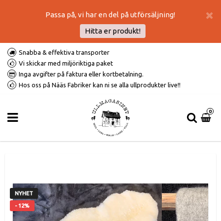
Passa på, vi har en del på utförsäljning!
Hitta er produkt!
Snabba & effektiva transporter
Vi skickar med miljöriktiga paket
Inga avgifter på faktura eller kortbetalning.
Hos oss på Nääs Fabriker kan ni se alla ullprodukter live!!
0
NYHET
- 12%