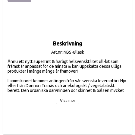
Beskrivning
Art.nr: NBS-ullask
Ännu ett nytt superfint & härligt helsvenskt litet ull-kit som 
främst är anpassat för de minsta & kan uppskatta dessa ulliga 
produkter i många många år framöver!
Lammskinnet kommer antingen från vår svenska leverantör i Hjo 
eller från Donnia i Tranås och är ekologiskt / vegetabiliskt 
berett. Den organiska garvningen gör skinnet & pälsen mycket 
mjukt, liksom miljövänliga, kemikaliefri och barn säkert. Barn som 
låg på fårskinn som spädbarn utvecklar inte allergier och astma i 
Visa mer
samma utsträckning än barn som inte gjort det har nya studier 
visat.
Ullen mycket tät, ganska kortklippt (30-35 mm.), Vilket gör den 
mjuk att sitta eller ligga på, men lätt att hålla ren och dammfri. 
Storleken inte är för stor så passar bra i barnvagnar etc., 
supermjuk, hygieniska och utan några otäcka kemikalier.