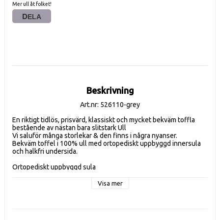
Mer ull åt folket!
DELA
Beskrivning
Art.nr: 526110-grey
En riktigt tidlös, prisvärd, klassiskt och mycket bekväm toffla 
bestående av nästan bara slitstark Ull
Vi saluför många storlekar & den finns i några nyanser. 
Bekväm toffel i 100% ull med ortopediskt uppbyggd innersula 
och halkfri undersida.
Ortopediskt uppbyggd sula
Anti-slip funktion som håller länge och är integrerad i den 
tovade ullsulan
Visa mer
Bekväm passform
Tillverkas i Tyskland 
Storlek: 36 - 48
Tvättbara / Tvättmaskinen i ullprogrammet 30 grader med Ulles 